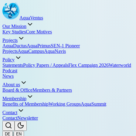
Aqua
Ventus
Our Mission
Key Studies
Core Motives
Projects
AquaDuctus
AquaPrimus
SEN-1 Pioneer
Projects
AquaCampus
AquaNavis
Policy
Statements
Policy Papers / Appeals
Flex Campaign 2026
Waterworld
Podcast
News
About us
Board & Office
Members & Partners
Membership
Benefits of Membership
Working Groups
AquaSummit
Contact
Contact
Newsletter
|
DE
EN