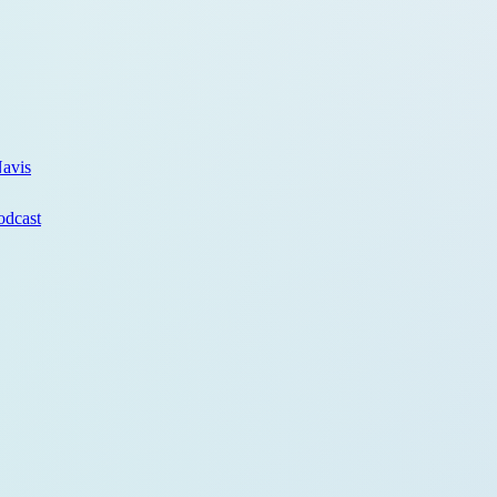
avis
odcast