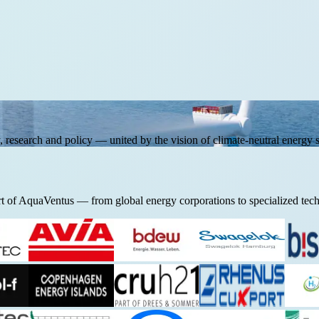
 research and policy — united by the vision of climate-neutral energy
rt of AquaVentus — from global energy corporations to specialized tec