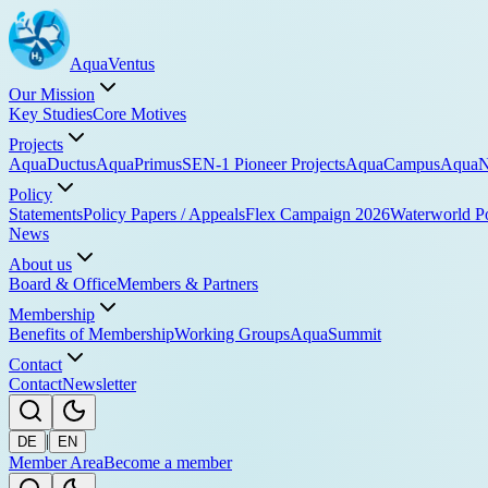
Aqua
Ventus
Our Mission
Key Studies
Core Motives
Projects
AquaDuctus
AquaPrimus
SEN-1 Pioneer Projects
AquaCampus
AquaN
Policy
Statements
Policy Papers / Appeals
Flex Campaign 2026
Waterworld P
News
About us
Board & Office
Members & Partners
Membership
Benefits of Membership
Working Groups
AquaSummit
Contact
Contact
Newsletter
|
DE
EN
Member Area
Become a member