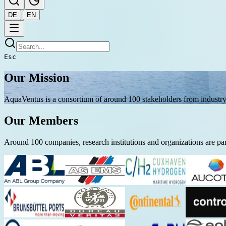
|
DE
EN
Esc
Our Mission
AquaVentus is a consortium of around 100 stakeholders from industry,
Our Members
Around 100 companies, research institutions and organizations are pa