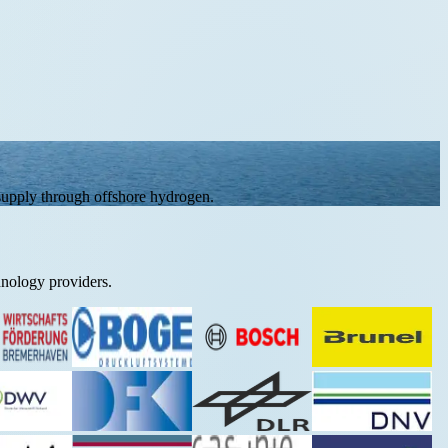
 supply through offshore hydrogen.
hnology providers.