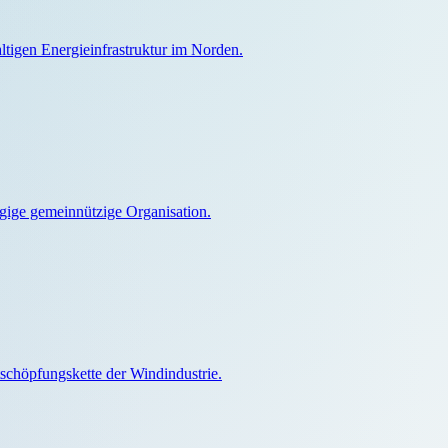
tigen Energieinfrastruktur im Norden.
ngige gemeinnützige Organisation.
chöpfungskette der Windindustrie.